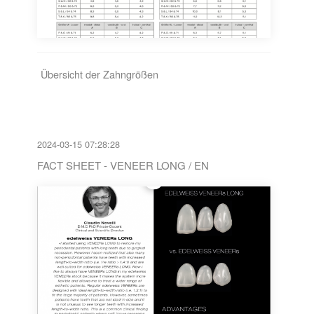
Übersicht der Zahngrößen
2024-03-15 07:28:28
FACT SHEET - VENEER LONG / EN