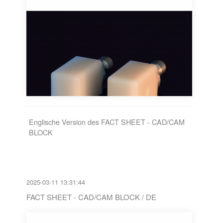
Englische Version des FACT SHEET - CAD/CAM
BLOCK
2025-03-11 13:31:44
FACT SHEET - CAD/CAM BLOCK / DE