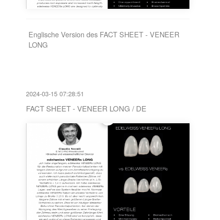
Englische Version des FACT SHEET - VENEER
LONG
2024-03-15 07:28:51
FACT SHEET - VENEER LONG / DE